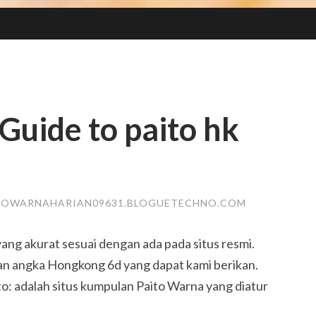
 Guide to paito hk
TOWARNAHARIAN09631.BLOGUETECHNO.COM
ang akurat sesuai dengan ada pada situs resmi.
an angka Hongkong 6d yang dapat kami berikan.
adalah situs kumpulan Paito Warna yang diatur