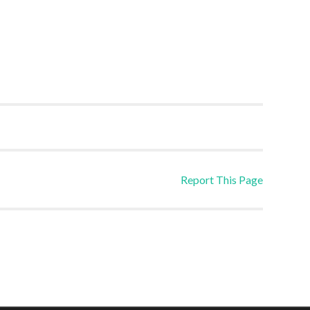
Report This Page