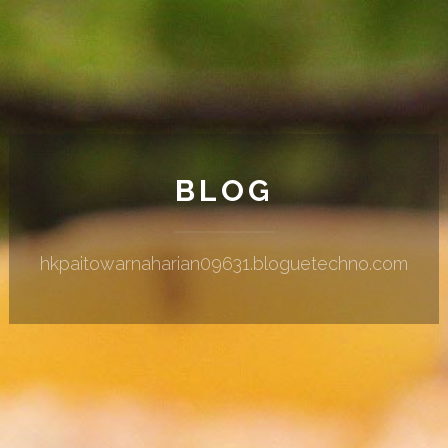
BLOG
hkpaitowarnaharian09631.bloguetechno.com