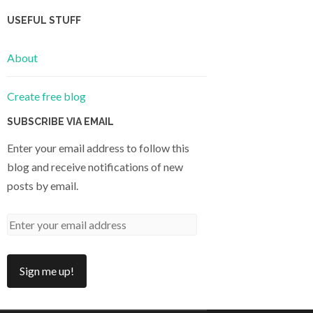
USEFUL STUFF
About
Create free blog
SUBSCRIBE VIA EMAIL
Enter your email address to follow this
blog and receive notifications of new
posts by email.